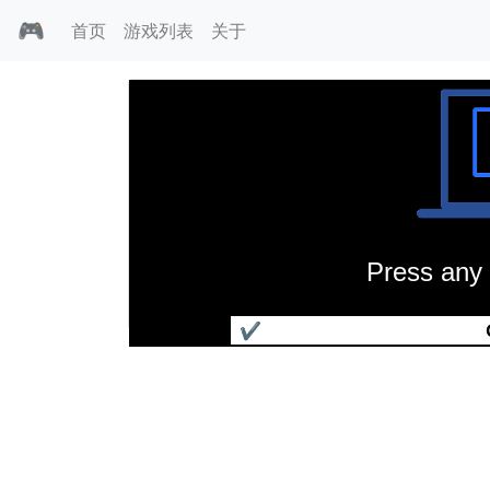
🎮
首页
游戏列表
关于
Press any 
龙穴历险记2
✔