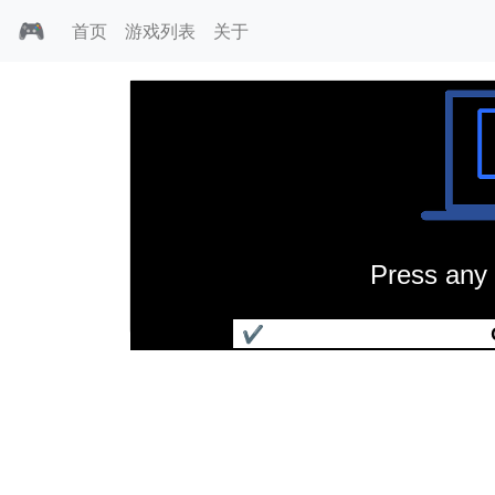
🎮
首页
游戏列表
关于
Press any 
魔魅大陆的诅咒
✔