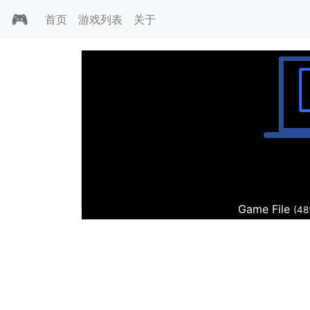
🎮
首页
游戏列表
关于
魔空霸传
Game File
(48