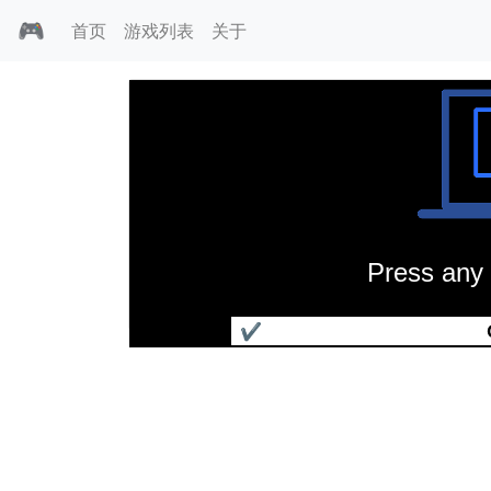
🎮
首页
游戏列表
关于
Press any 
魔岛大富翁
✔