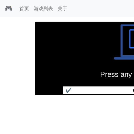
🎮
首页
游戏列表
关于
Press any 
马场大亨
✔