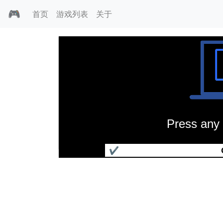
🎮
首页
游戏列表
关于
Press any 
风语河岸柳
✔