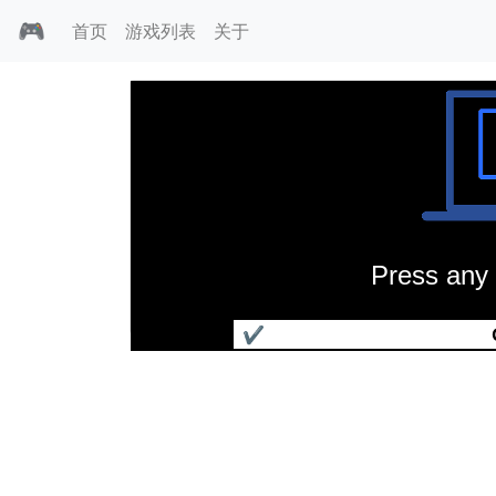
🎮
首页
游戏列表
关于
Press any 
阿蕾莎冰封世界
✔