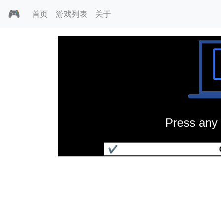
🎮
首页
游戏列表
关于
Press any 
闷绝性技王传说
✔