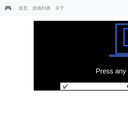
🎮
首页
游戏列表
关于
Press any 
那苏冒险
✔