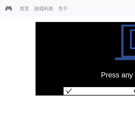
🎮
首页
游戏列表
关于
Press any 
超级五子棋
✔