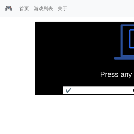
🎮
首页
游戏列表
关于
Press any 
绯王传2
✔