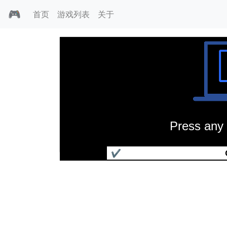
🎮
首页
游戏列表
关于
Press any 
空降游骑兵
✔