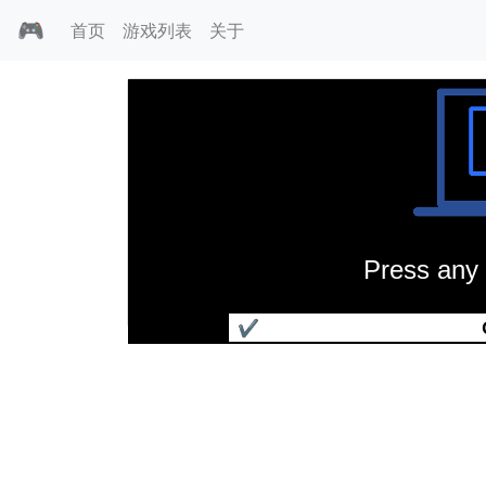
🎮
首页
游戏列表
关于
Press any 
空战艺术
✔