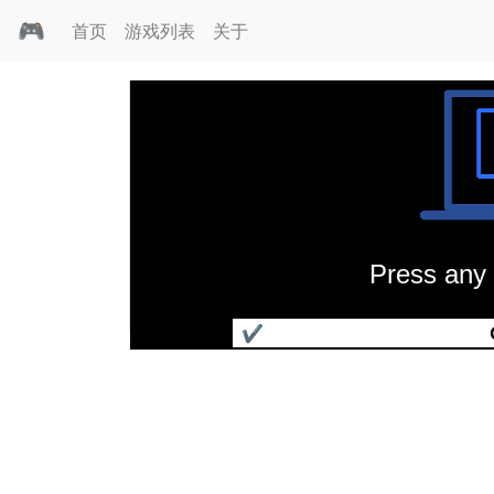
🎮
首页
游戏列表
关于
Press any 
猎户座阴谋
✔