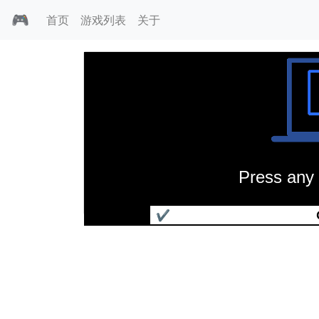
🎮
首页
游戏列表
关于
Press any 
沙丘魔堡光碟版
✔