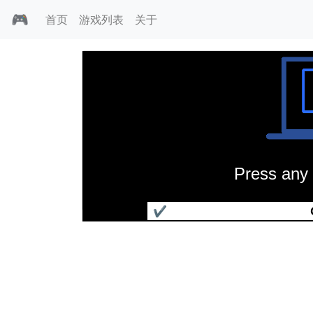
🎮
首页
游戏列表
关于
Press any 
暗影术士
✔