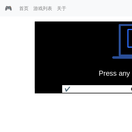
🎮
首页
游戏列表
关于
Press any 
恐龙快打
✔