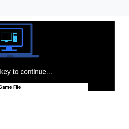
key to continue...
Game File