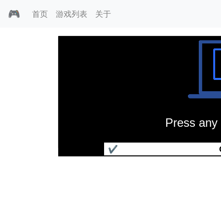
🎮
首页
游戏列表
关于
Press any 
弹震坦克
✔