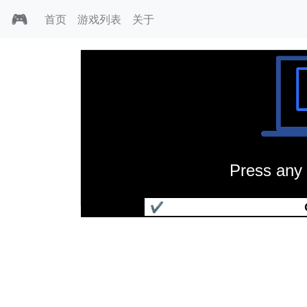
🎮
首页
游戏列表
关于
Press any 
国王密使1皇冠探求
✔