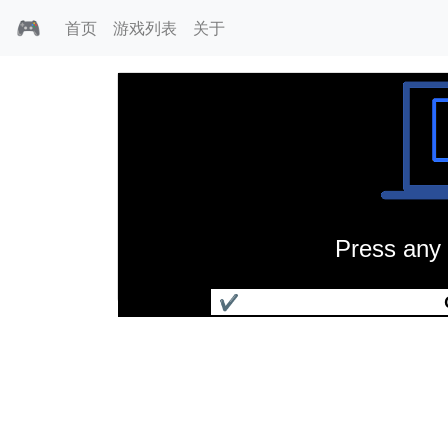
🎮
首页
游戏列表
关于
Press any 
哀伤罗曼史
✔