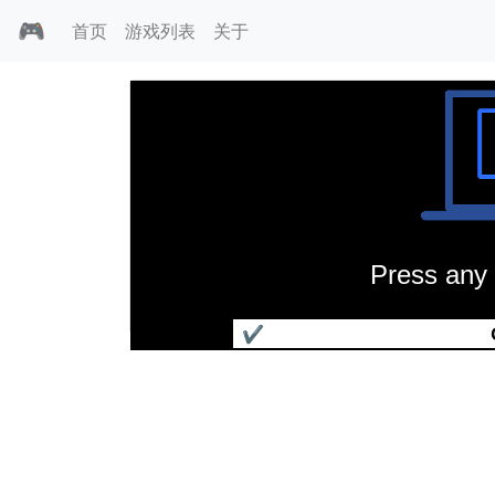
🎮
首页
游戏列表
关于
Press any 
命令与征服
✔