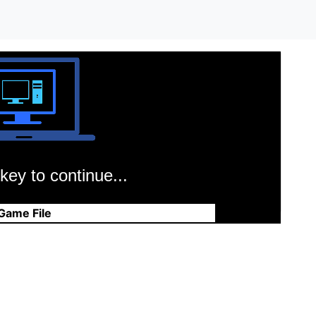
key to continue...
Game File