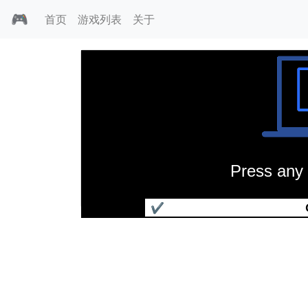
🎮
首页
游戏列表
关于
Press any 
吉尔在丛林3合1
✔