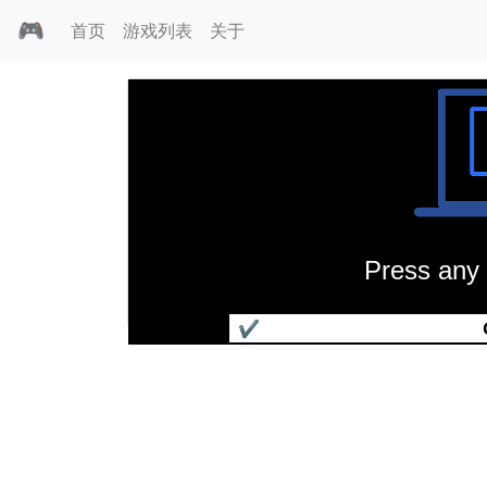
🎮
首页
游戏列表
关于
Press any 
古事记外传(日文)
✔