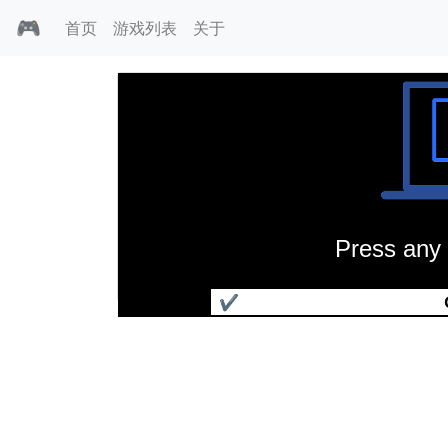
🎮
首页
游戏列表
关于
Press any 
北极行动
✔