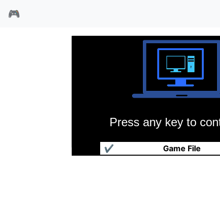
🎮
Press any key to cont
冰城传奇
✔
Game File