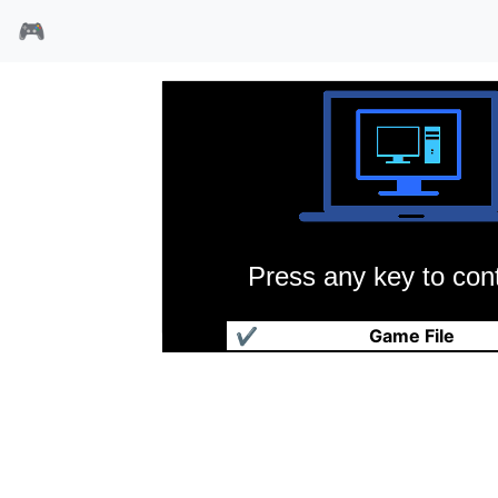
🎮
Press any key to cont
主题医院
✔
Game File