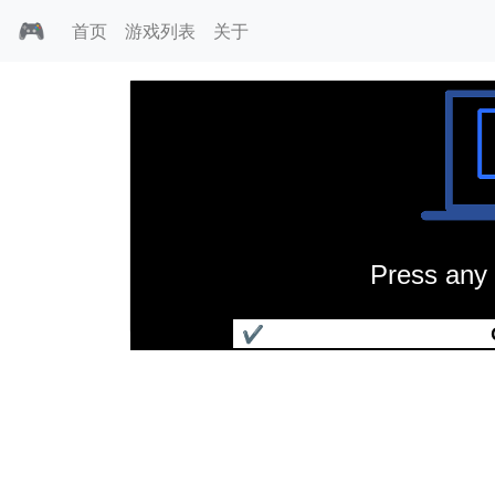
🎮
首页
游戏列表
关于
Press any 
三界谕：邦沛之迷
✔